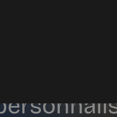
mpa
­gne
­me
­
personnalis