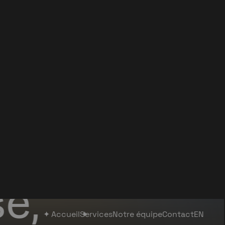
Accueil
Services
Notre équipe
Contact
EN
nt
é,