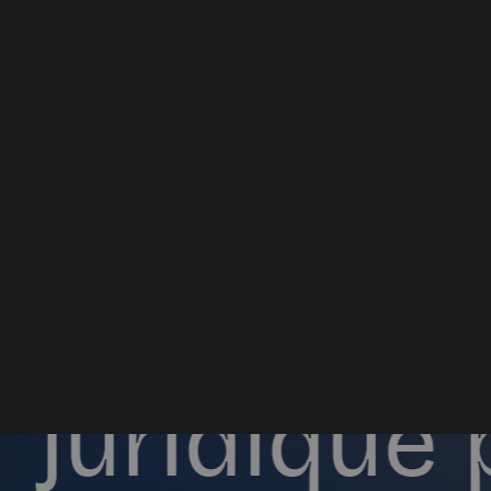
Un a
­cco
­
juridique 