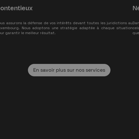
ontentieux
Né
us assurons la défense de vos intérêts devant toutes les juridictions au
Dan
uxembourg. Nous adoptons une stratégie adaptée à chaque situation
cel
ur garantir le meilleur résultat.
que
En savoir plus sur nos services